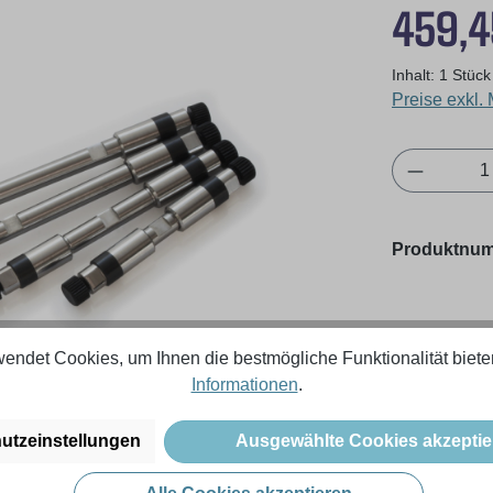
Regulärer Pr
459,4
Inhalt:
1 Stück
Preise exkl.
Produkt 
Produktnu
endet Cookies, um Ihnen die bestmögliche Funktionalität biete
Informationen
.
utzeinstellungen
Ausgewählte Cookies akzeptie