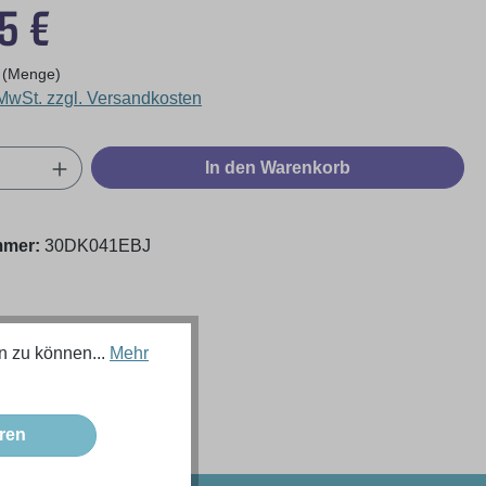
eis:
5 €
 (Menge)
 MwSt. zzgl. Versandkosten
Anzahl: Gib den gewünschten Wert ein oder
In den Warenkorb
mmer:
30DK041EBJ
n zu können...
Mehr
ren