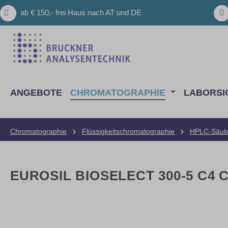
m Hauptinhalt springen
Zur Suche springen
Zur Hauptnavigation springen
ab € 150,- frei Haus nach AT und DE
ANGEBOTE
CHROMATOGRAPHIE
LABORSI
Chromatographie
Flüssigkeitschromatographie
HPLC-Säul
EUROSIL BIOSELECT 300-5 C4 