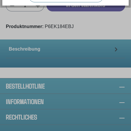
Produkt Anzahl: Gib den gewünschten Wert e
In den Warenkorb
Produktnummer:
P6EK184EBJ
Beschreibung
BESTELLHOTLINE
INFORMATIONEN
RECHTLICHES