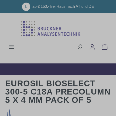
Zum Hauptinhalt springen
ab € 150,- frei Haus nach AT und DE
Ware
EUROSIL BIOSELECT
300-5 C18A PRECOLUMN
5 X 4 MM PACK OF 5