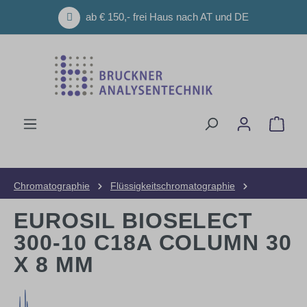
Zum Hauptinhalt springen
ab € 150,- frei Haus nach AT und DE
Ware
Chromatographie
Flüssigkeitschromatographie
HPLC-Säulen
Präparative Säulen
EUROSIL BIOSELECT
300-10 C18A COLUMN 30
X 8 MM