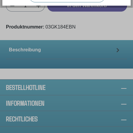
Produkt Anzahl: Gib den gewünschten Wert e
In den Warenkorb
Produktnummer:
03GK184EBN
Beschreibung
BESTELLHOTLINE
INFORMATIONEN
RECHTLICHES