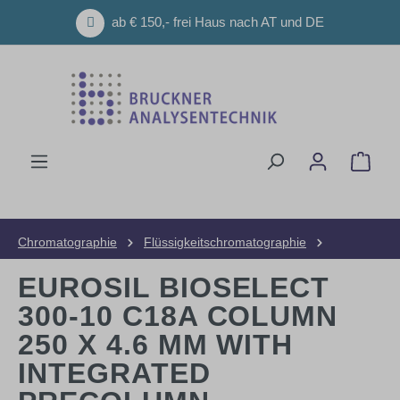
Zum Hauptinhalt springen
ab € 150,- frei Haus nach AT und DE
Ware
Chromatographie
Flüssigkeitschromatographie
HPLC-Säulen
Analytische Säulen
EUROSIL BIOSELECT
300-10 C18A COLUMN
250 X 4.6 MM WITH
INTEGRATED