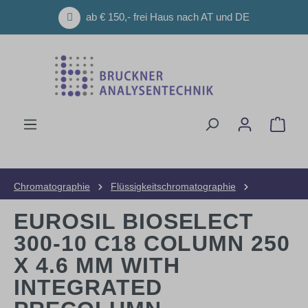
Zum Hauptinhalt springen
ab € 150,- frei Haus nach AT und DE
Ware
Chromatographie
Flüssigkeitschromatographie
HPLC-Säulen
Analytische Säulen
EUROSIL BIOSELECT
300-10 C18 COLUMN 250
X 4.6 MM WITH
INTEGRATED