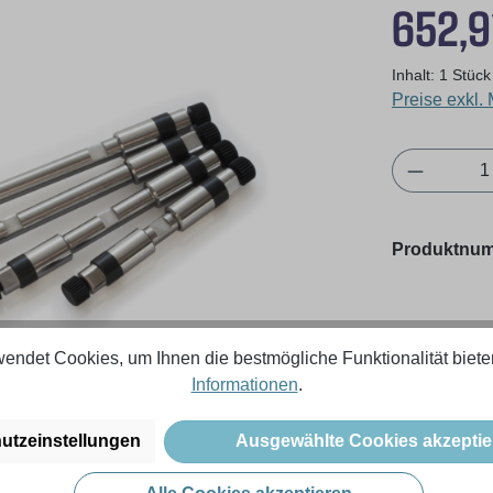
Regulärer Pr
652,9
Inhalt:
1 Stück
Preise exkl.
Produkt 
Produktnu
endet Cookies, um Ihnen die bestmögliche Funktionalität biete
Informationen
.
utzeinstellungen
Ausgewählte Cookies akzeptie