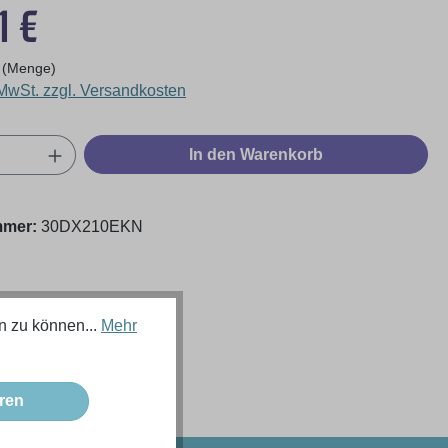
eis:
1 €
 (Menge)
 MwSt. zzgl. Versandkosten
Anzahl: Gib den gewünschten Wert ein oder
In den Warenkorb
mmer:
30DX210EKN
n zu können...
Mehr
ren