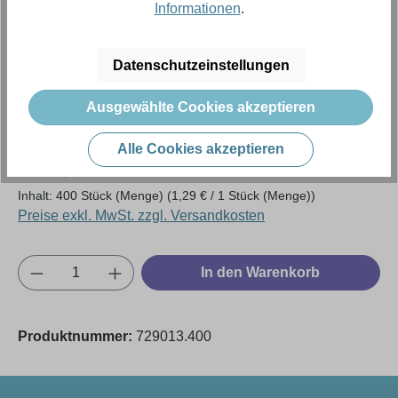
Informationen
.
Datenschutzeinstellungen
Ausgewählte Cookies akzeptieren
Regulärer Preis:
515,00 €
Alle Cookies akzeptieren
Inhalt:
400 Stück (Menge)
(1,29 € / 1 Stück (Menge))
Preise exkl. MwSt. zzgl. Versandkosten
Produkt Anzahl: Gib den gewünschten Wert e
In den Warenkorb
Produktnummer:
729013.400