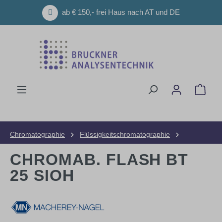
Zum Hauptinhalt springen
ab € 150,- frei Haus nach AT und DE
Ware
Chromatographie
Flüssigkeitschromatographie
HPLC-Säulen
Flash Säulen
CHROMAB. FLASH BT
25 SIOH