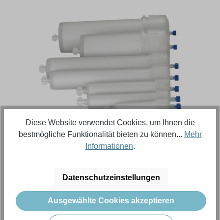
Bildergalerie überspringen
Diese Website verwendet Cookies, um Ihnen die
bestmögliche Funktionalität bieten zu können...
Mehr
Regulärer Preis:
313,33 €
Informationen
.
Inhalt:
15 Stück (Menge)
(20,89 € / 1 Stück (Menge))
Datenschutzeinstellungen
Preise exkl. MwSt. zzgl. Versandkosten
Ausgewählte Cookies akzeptieren
Produkt Anzahl: Gib den gewünschten Wert e
In den Warenkorb