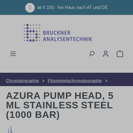
Zum Hauptinhalt springen
ab € 150,- frei Haus nach AT und DE
Ware
Chromatographie
Flüssigkeitschromatographie
HPLC-Geräte
Zubehör und Ersatzteile
AZURA PUMP HEAD, 5
ML STAINLESS STEEL
(1000 BAR)