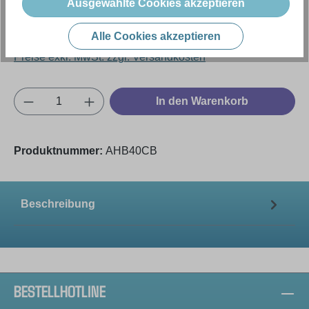
3.818,18 €
Ausgewählte Cookies akzeptieren
Alle Cookies akzeptieren
Inhalt:
1 Stück (Menge)
Preise exkl. MwSt. zzgl. Versandkosten
Produkt Anzahl: Gib den gewünschten Wert e
In den Warenkorb
Produktnummer:
AHB40CB
Beschreibung
BESTELLHOTLINE