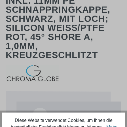
INKL. 11MM PE
SCHNAPPRINGKAPPE,
SCHWARZ, MIT LOCH;
SILICON WEISS/PTFE R
OT, 45° SHORE A, 1
,0MM, K
REUZGESCHLITZT
Bildergalerie überspringen
Diese Website verwendet Cookies, um Ihnen die