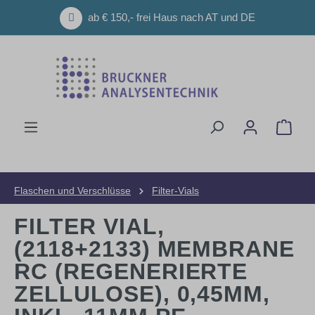
Zum Hauptinhalt springen
ab € 150,- frei Haus nach AT und DE
Ware
Flaschen und Verschlüsse
Filter-Vials
FILTER VIAL,
(2118+2133) MEMBRANE
RC (REGENERIERTE
ZELLULOSE), 0,45ΜM,