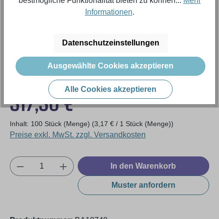
bestmögliche Funktionalität bieten zu können...
Mehr
Informationen
.
Datenschutzeinstellungen
Ausgewählte Cookies akzeptieren
Alle Cookies akzeptieren
Regulärer Preis:
317,30 €
Inhalt:
100 Stück (Menge)
(3,17 € / 1 Stück (Menge))
Preise exkl. MwSt. zzgl. Versandkosten
Produkt Anzahl: Gib den gewünschten Wert e
In den Warenkorb
Muster anfordern