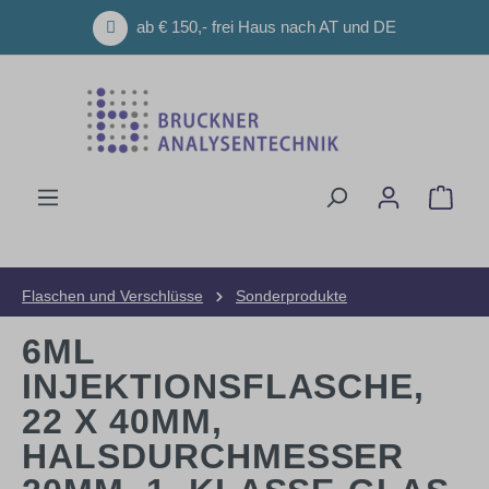
Zum Hauptinhalt springen
ab € 150,- frei Haus nach AT und DE
Ware
Flaschen und Verschlüsse
Sonderprodukte
6ML
INJEKTIONSFLASCHE,
22 X 40MM,
HALSDURCHMESSER