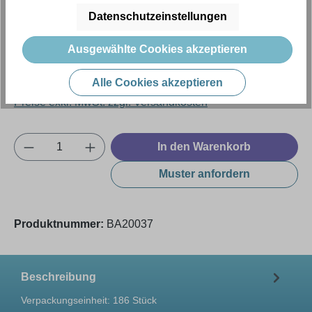
Datenschutzeinstellungen
Regulärer Preis:
41,70 €
Ausgewählte Cookies akzeptieren
Alle Cookies akzeptieren
Inhalt:
186 Stück (Menge)
(0,22 € / 1 Stück (Menge))
Preise exkl. MwSt. zzgl. Versandkosten
Produkt Anzahl: Gib den gewünschten Wert e
In den Warenkorb
Muster anfordern
Produktnummer:
BA20037
Beschreibung
Verpackungseinheit: 186 Stück