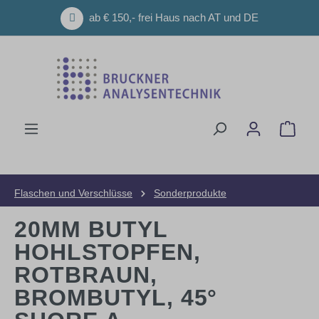
Zum Hauptinhalt springen
ab € 150,- frei Haus nach AT und DE
Ware
Flaschen und Verschlüsse
Sonderprodukte
20MM BUTYL
HOHLSTOPFEN,
ROTBRAUN,
BROMBUTYL, 45°