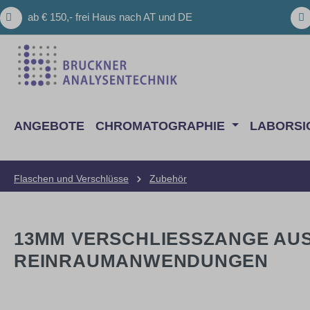
m Hauptinhalt springen
Zur Suche springen
Zur Hauptnavigation springen
ab € 150,- frei Haus nach AT und DE
ANGEBOTE
CHROMATOGRAPHIE
LABORSI
Flaschen und Verschlüsse
Zubehör
13MM VERSCHLIESSZANGE AUS 
EINRAUMANWENDUNGEN