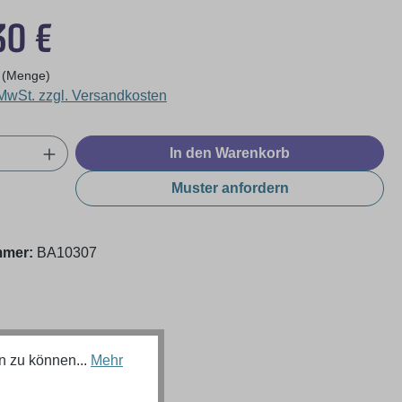
eis:
30 €
 (Menge)
 MwSt. zzgl. Versandkosten
Anzahl: Gib den gewünschten Wert ein oder
In den Warenkorb
Muster anfordern
mmer:
BA10307
n zu können...
Mehr