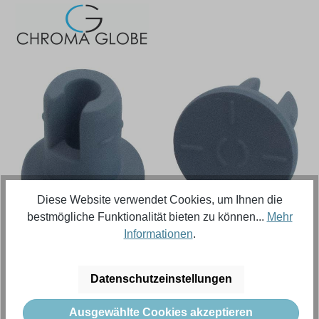
Bildergalerie überspringen
Diese Website verwendet Cookies, um Ihnen die
bestmögliche Funktionalität bieten zu können...
Mehr
Informationen
.
Regulärer Preis:
279,90 €
Datenschutzeinstellungen
Inhalt:
3000 Stück (Menge)
(0,09 € / 1 Stück (Menge))
Preise exkl. MwSt. zzgl. Versandkosten
Ausgewählte Cookies akzeptieren