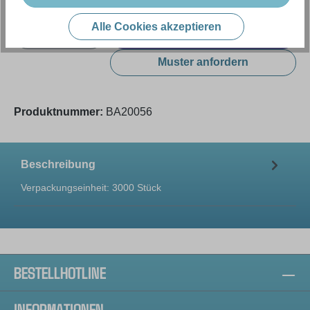
Alle Cookies akzeptieren
Produkt Anzahl: Gib den gewünschten Wert e
In den Warenkorb
Muster anfordern
Produktnummer:
BA20056
Beschreibung
Verpackungseinheit: 3000 Stück
BESTELLHOTLINE
INFORMATIONEN