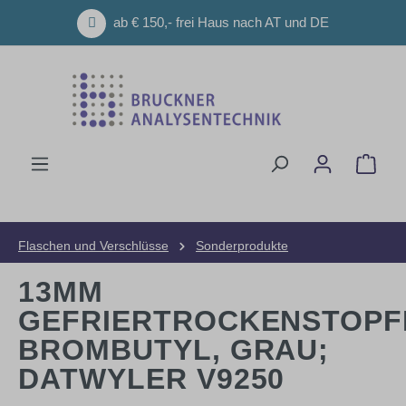
Zum Hauptinhalt springen
ab € 150,- frei Haus nach AT und DE
Ware
Flaschen und Verschlüsse
Sonderprodukte
13MM
GEFRIERTROCKENSTOPF
BROMBUTYL, GRAU;
DATWYLER V9250