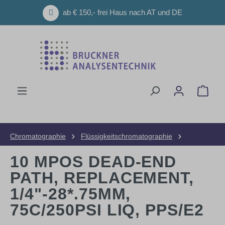
Zum Hauptinhalt springen
ab € 150,- frei Haus nach AT und DE
Ware
Chromatographie
Flüssigkeitschromatographie
HPLC-Geräte
Ventile
10 MPOS DEAD-END
PATH, REPLACEMENT,
1/4"-28*.75MM,
75C/250PSI LIQ, PPS/E2