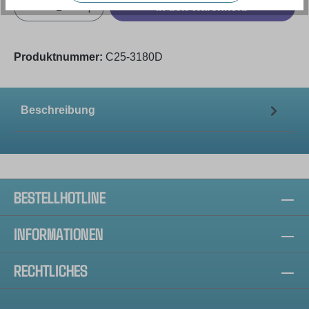
Produkt Anzahl: Gib den gewünschten Wert e
In den Warenkorb
Produktnummer:
C25-3180D
Beschreibung
BESTELLHOTLINE
INFORMATIONEN
RECHTLICHES