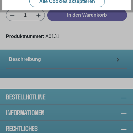
Alle Cookies akzeptieren
Produkt Anzahl: Gib den gewünschten Wert e
In den Warenkorb
Produktnummer:
A0131
Beschreibung
BESTELLHOTLINE
INFORMATIONEN
RECHTLICHES