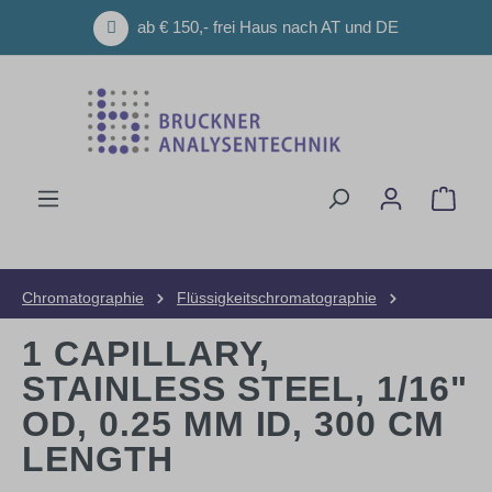
Zum Hauptinhalt springen
ab € 150,- frei Haus nach AT und DE
Ware
Chromatographie
Flüssigkeitschromatographie
HPLC-Geräte
Zubehör und Ersatzteile
1 CAPILLARY,
STAINLESS STEEL, 1/16"
OD, 0.25 MM ID, 300 CM
LENGTH