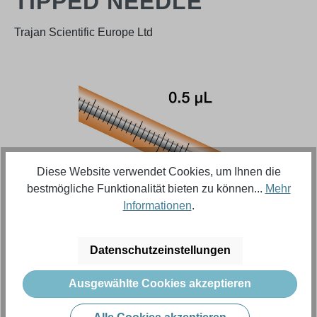
TIPPED NEEDLE
Trajan Scientific Europe Ltd
Bildergalerie überspringen
Diese Website verwendet Cookies, um Ihnen die
bestmögliche Funktionalität bieten zu können...
Mehr
Informationen
.
Regulärer Preis:
150,47 €
Datenschutzeinstellungen
Ausgewählte Cookies akzeptieren
Inhalt:
1 Stück (Menge)
Preise exkl. MwSt. zzgl. Versandkosten