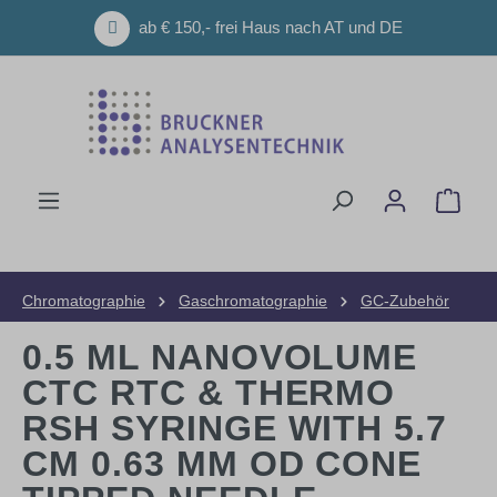
Zum Hauptinhalt springen
ab € 150,- frei Haus nach AT und DE
Ware
Chromatographie
Gaschromatographie
GC-Zubehör
Spritzen
0.5 ΜL NANOVOLUME
CTC RTC & THERMO
RSH SYRINGE WITH 5.7
CM 0.63 MM OD CONE