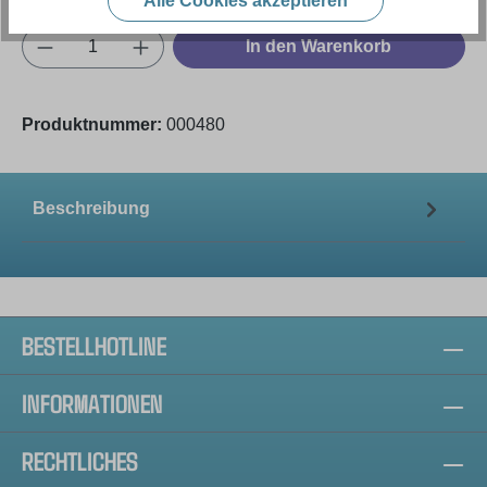
Alle Cookies akzeptieren
Produkt Anzahl: Gib den gewünschten Wert e
In den Warenkorb
Produktnummer:
000480
Beschreibung
BESTELLHOTLINE
INFORMATIONEN
RECHTLICHES