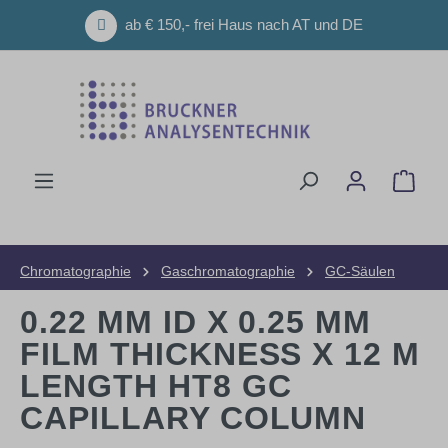
Zum Hauptinhalt springen
ab € 150,- frei Haus nach AT und DE
Ware
Chromatographie
Gaschromatographie
GC-Säulen
0.22 MM ID X 0.25 ΜM
FILM THICKNESS X 12 M
LENGTH HT8 GC
CAPILLARY COLUMN