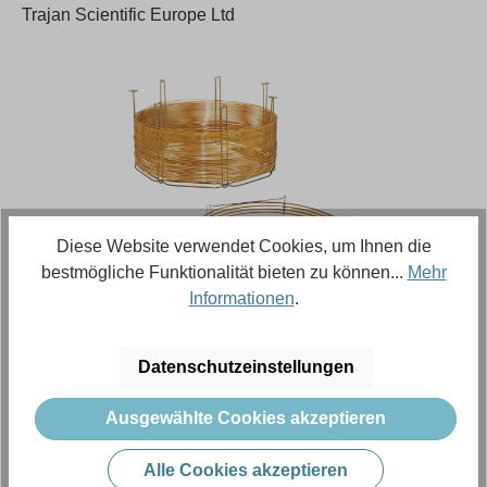
Trajan Scientific Europe Ltd
Bildergalerie überspringen
Diese Website verwendet Cookies, um Ihnen die
bestmögliche Funktionalität bieten zu können...
Mehr
Informationen
.
Regulärer Preis:
697,98 €
Datenschutzeinstellungen
Inhalt:
1 Stück (Menge)
Ausgewählte Cookies akzeptieren
Preise exkl. MwSt. zzgl. Versandkosten
Alle Cookies akzeptieren