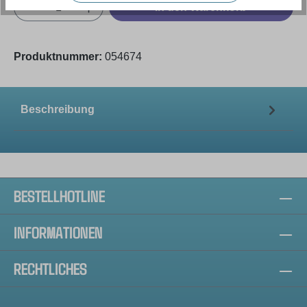
Produkt Anzahl: Gib den gewünschten Wert e
In den Warenkorb
Produktnummer:
054674
Beschreibung
BESTELLHOTLINE
INFORMATIONEN
RECHTLICHES