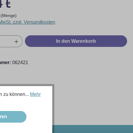
4 €
 (Menge)
 MwSt. zzgl. Versandkosten
Anzahl: Gib den gewünschten Wert ein oder
In den Warenkorb
mmer:
062421
n zu können...
Mehr
ren