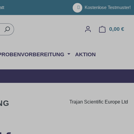
tt
Kostenlose Testmuster!
0,00 €
Ware
PROBENVORBEREITUNG
AKTION
ING
Trajan Scientific Europe Ltd
eis: