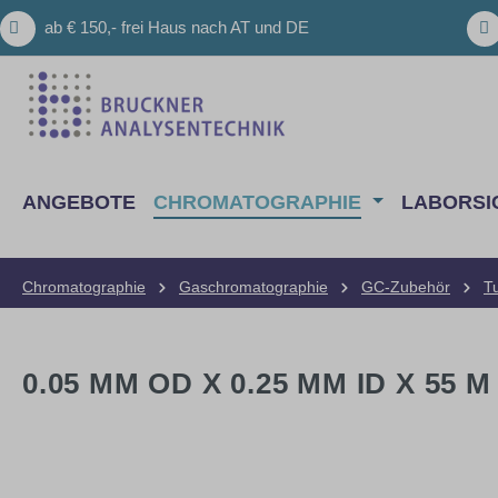
m Hauptinhalt springen
Zur Suche springen
Zur Hauptnavigation springen
ab € 150,- frei Haus nach AT und DE
ANGEBOTE
CHROMATOGRAPHIE
LABORSI
Chromatographie
Gaschromatographie
GC-Zubehör
T
0.05 MM OD X 0.25 MM ID X 55
Bildergalerie überspringen